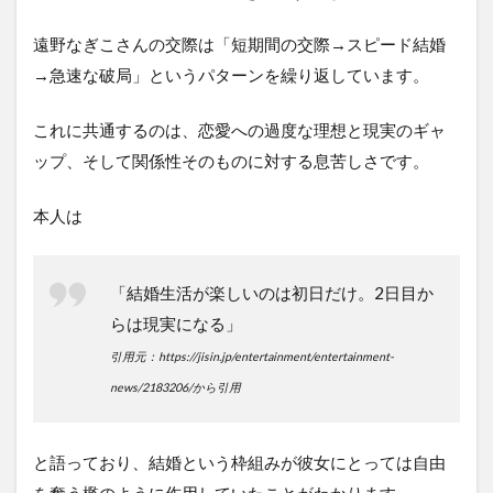
愛
す
遠野なぎこさんの交際は「短期間の交際→スピード結婚
る
と
→急速な破局」というパターンを繰り返しています。
は
何
これに共通するのは、恋愛への過度な理想と現実のギャ
だ
っ
ップ、そして関係性そのものに対する息苦しさです。
た
の
本人は
か
7
お
「結婚生活が楽しいのは初日だけ。2日目か
わ
り
らは現実になる」
に
引用元：https://jisin.jp/entertainment/entertainment-
news/2183206/から引用
と語っており、結婚という枠組みが彼女にとっては自由
を奪う檻のように作用していたことがわかります。