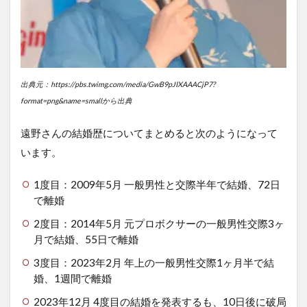
の
変
化
5
母と
の関
出典元：https://pbs.twimg.com/media/GwB9pJIXAAACjP7?
係が
format=png&name=smallから出典
もた
らし
た
遠野さんの結婚歴についてまとめると次のようになって
「親
います。
密性
への
1度目：2009年5月 一般男性と交際半年で結婚、72日
恐
怖」
で離婚
6
2度目：2014年5月 元プロボクサーの一般男性交際3ヶ
本
月で結婚、55日で離婚
当
の
3度目：2023年2月 年上の一般男性交際1ヶ月半で結
意
婚、1週間で離婚
味
で
2023年12月 4度目の結婚を発表するも、10日後に破局