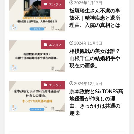
2025年4月17日
エンタメ
板垣瑞生さん不慮の事
故死｜精神疾患と退所
理由、入院の真相とは
2024年11月3日
エンタメ
相撲観戦の美女は誰？
山根千佳の結婚相手や
現在の画像。
2024年12月5日
エンタメ
京本政樹とSixTONES髙
地優吾が仲良しの理
由。きっかけは共通の
趣味