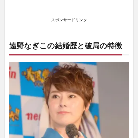
への
不信
感」
スポンサードリンク
3
ア
ダ
ル
遠野なぎこの結婚歴と破局の特徴
ト
チ
ル
ド
レ
ン
と
愛
着
不
安
4
結
婚
後