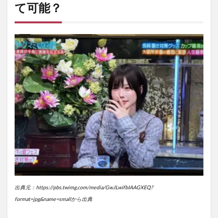
て可能？
出典元：https://pbs.twimg.com/media/GwJLwifbIAAGXEQ?
format=jpg&name=smallから出典