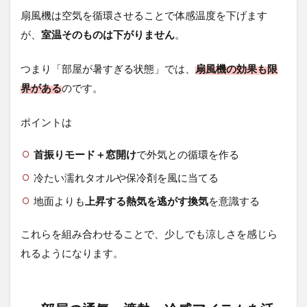
ング
扇風機は空気を循環させることで体感温度を下げます
が、
室温そのものは下がりません
。
5.2
「冷
やし
つまり「部屋が暑すぎる状態」では、
扇風機の効果も限
すぎ
界がある
のです。
ず、
熱中
症に
ポイントは
させ
な
首振りモード＋窓開け
い」
で外気との循環を作る
バラ
冷たい濡れタオルや保冷剤を風に当てる
ンス
重視
地面よりも
上昇する熱気を逃がす換気
を意識する
の工
夫
これらを組み合わせることで、少しでも涼しさを感じら
6
れるようになります。
ま
と
め