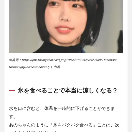
出典元：https://pbs.twimg.com/card_img/1946218793283522560/TJudbhAn?
format=jpg&name=mediumから出典
氷を食べることで本当に涼しくなる？
氷を口に含むと、体温を一時的に下げることができま
す。
あのちゃんのように「氷をバクバク食べる」ことは、次