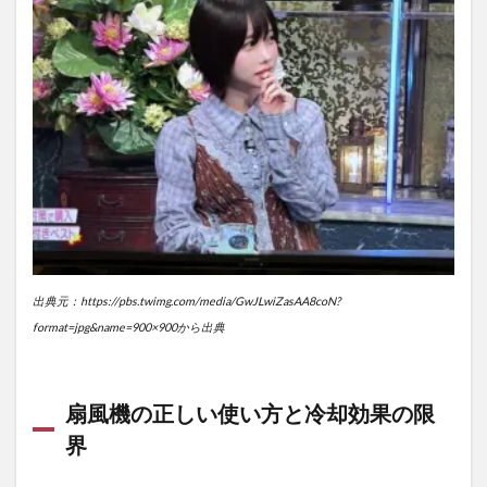
を
崩
さ
ず
に
猛
暑
を
乗
り
切
る
に
は
出典元：https://pbs.twimg.com/media/GwJLwiZasAA8coN?
5.1
format=jpg&name=900×900から出典
日中
の過
ごし
方・
扇風機の正しい使い方と冷却効果の限
水分
界
補給
のタ
イミ