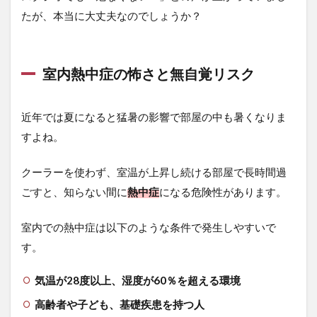
回
す」
たが、本当に大丈夫なのでしょうか？
生活
術
3.2
室内熱中症の怖さと無自覚リスク
サー
キュ
レー
近年では夏になると猛暑の影響で部屋の中も暑くなりま
ター
との
すよね。
併用
で涼
クーラーを使わず、室温が上昇し続ける部屋で長時間過
しさ
倍増
ごすと、知らない間に
熱中症
になる危険性があります。
4
室内での熱中症は以下のような条件で発生しやすいで
氷
の
す。
効
果
気温が28度以上、湿度が60％を超える環境
的
な
高齢者や子ども、基礎疾患を持つ人
食