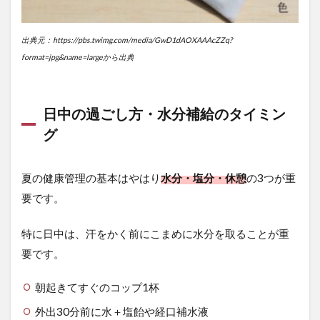
出典元：https://pbs.twimg.com/media/GwD1dAOXAAAcZZq?
format=jpg&name=largeから出典
日中の過ごし方・水分補給のタイミン
グ
夏の健康管理の基本はやはり
水分・塩分・休憩
の3つが重
要です。
特に日中は、汗をかく前にこまめに水分を取ることが重
要です。
朝起きてすぐのコップ1杯
外出30分前に水＋塩飴や経口補水液