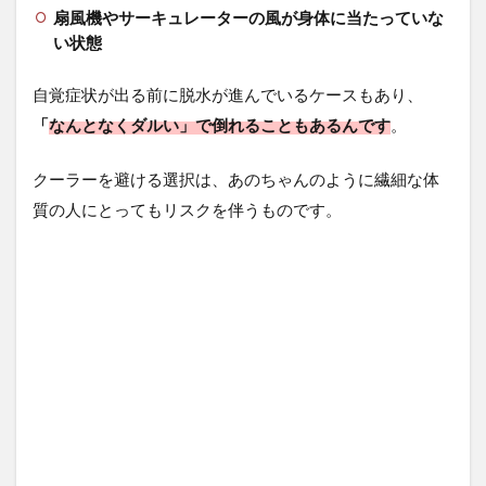
べ
扇風機やサーキュレーターの風が身体に当たっていな
方
い状態
や
注
意
自覚症状が出る前に脱水が進んでいるケースもあり、
点
「
なんとなくダルい」で倒れることもあるんです
。
4.1
氷を
クーラーを避ける選択は、あのちゃんのように繊細な体
食べ
質の人にとってもリスクを伴うものです。
るこ
とで
本当
に涼
しく
な
る？
4.2
内臓
を冷
やす
こと
と熱