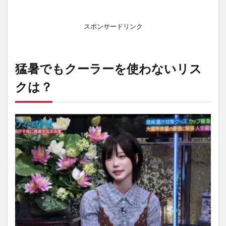
1.2
室内
スポンサードリンク
熱中
症の
怖さ
と無
猛暑でもクーラーを使わないリス
自覚
リス
クは？
ク
2
熱
中
症
を
防
ぐ
ク
ー
ラ
ー
以
外