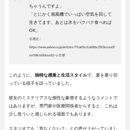
を活
ちゃうんですよ」
用す
「とにかく扇風機でいっぱい空気を回して
るコ
ツ
生きてます。あとは氷をバクバク食べれば
OK」
3
扇風
引用元：
機だ
https://news.yahoo.co.jp/articles/77ca01e1cafdfbc35f3eccea5f
けで
快適
cef58e1d5dcea5から引用
に過
ごす
方法
このように、
独特な感覚と生活スタイル
で、夏を乗り切
って
可
っている様子を語っていました。
能？
3.1
彼女のミステリアスな個性な象徴するようなコメントで
あの
はありますが、専門家や医療関係者からすると、これは
ちゃ
少し危ういと感じられる場面でもあります。
ん流
「空
気を
スタジオでも「危なくない？」との声が上がっていまし