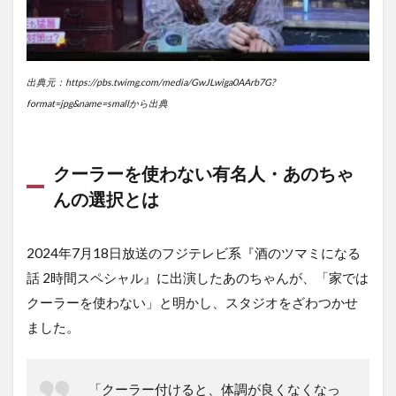
の
方
法
2.1
出典元：https://pbs.twimg.com/media/GwJLwiga0AArb7G?
扇風
format=jpg&name=smallから出典
機の
正し
い使
い方
クーラーを使わない有名人・あのちゃ
と冷
却効
んの選択とは
果の
限界
2024年7月18日放送のフジテレビ系『酒のツマミになる
2.2
部屋
話 2時間スペシャル』に出演したあのちゃんが、「家では
の通
クーラーを使わない」と明かし、スタジオをざわつかせ
気・
ました。
遮
熱・
冷感
アイ
「クーラー付けると、体調が良くなくなっ
テム