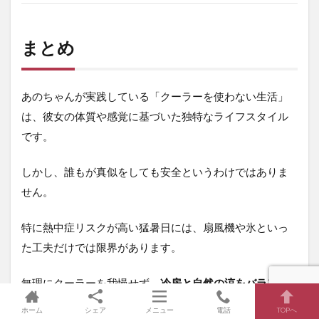
まとめ
あのちゃんが実践している「クーラーを使わない生活」
は、彼女の体質や感覚に基づいた独特なライフスタイル
です。
しかし、誰もが真似をしても安全というわけではありま
せん。
特に熱中症リスクが高い猛暑日には、扇風機や氷といっ
た工夫だけでは限界があります。
無理にクーラーを我慢せず、
冷房と自然の涼をバランス
よく活用すること
が、健康に夏を乗り切る最大のポイン
ホーム
シェア
メニュー
電話
TOPへ