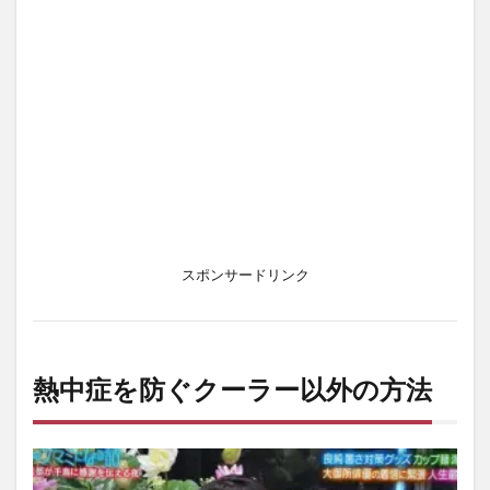
中症
予防
の関
係
は？
4.2.1
体温を
下げる
サポー
トにな
る
4.3
スポンサードリンク
ただ
し冷
やし
すぎ
は逆
熱中症を防ぐクーラー以外の方法
効果
5
体
調