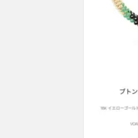
が沸
騰！
視聴
者の
反応
を紹
介
3.1
SNS
での
リア
ルな
声を
チェ
ック
3.2
紅白
での
ジュ
エリ