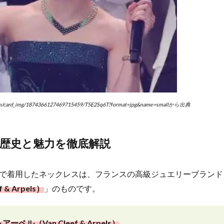
m/card_img/1874366127469715459/T5E2Sq6T?format=jpg&name=smallから出典
歴史と魅力を徹底解説
で着用したネックレスは、フランスの高級ジュエリーブランド
 & Arpels）
」のものです。
ペル（Van Cleef & Arpels）