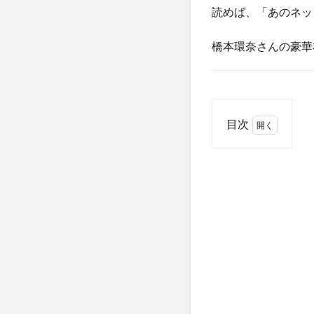
読めば、「あのネッ
橋本環奈さんの豪華
目次
1
橋
本環奈
の紅白
ネック
レスは
「ヴァ
ン ク
リーフ
＆アー
ペ
ル」！