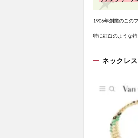
紹介
2.2
1906年創業のこ
過去
の紅
特に紅白のような特
白で
着用
され
た衣
ネックレス
装と
の比
較
3
橋本
環奈
のネ
ック
レス
に
SNS