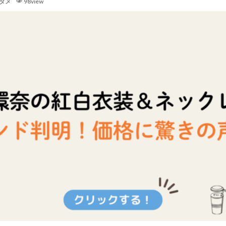
タメ
98view