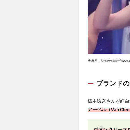
本環
奈の
紅白
衣装
が
「オ
スカ
ー・
デ・
ラ・
出典元：https://pbs.twimg.co
レン
タ」
と判
ブランドの
明
2.1
ドレ
橋本環奈さんが紅白
スの
アーペル（Van Cleef
ブラ
ンド
と価
ヴァン クリーフ＆アー
格を