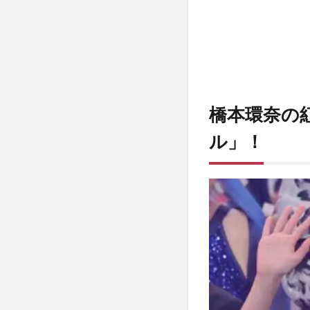
1.1
ブラ
ンド
の歴
史と
魅力
を徹
底解
橋本環奈の
説
ル」！
1.2
ネッ
クレ
スの
デザ
イン
と価
格の
詳細
2
橋