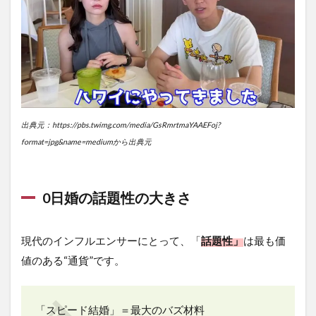
出典元：https://pbs.twimg.com/media/GsRmrtmaYAAEFoj?
format=jpg&name=mediumから出典元
0日婚の話題性の大きさ
現代のインフルエンサーにとって、「
話題性」
は最も価
値のある“通貨”です。
「スピード結婚」＝最大のバズ材料