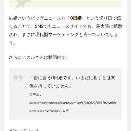
結婚というビッグニュースを「
0日婚
」という切り口で伝
えることで、SNSでもニュースサイトでも、最大限に拡散
され、まさに現代型マーケティングと言っていいでしょ
う。
さらにヒカルさんは動画内で、
「俗に言う0日婚です。いまだに相手とは関
係を持っていません」
引用元：
https://news.yahoo.co.jp/articles/44e96f360d2976b39b24d80a
e7463f5ca1acd5e3から引用
と語っています。