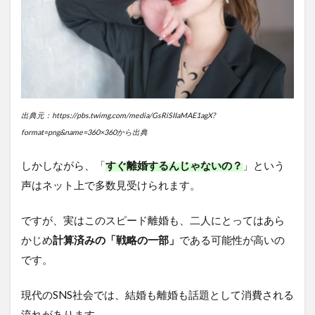
出典元：https://pbs.twimg.com/media/GsRiSIIaMAE1agX?
format=png&name=360×360から出典
しかしながら、「
すぐ離婚するんじゃないの？
」という
声はネット上で多数見受けられます。
ですが、実はこのスピード離婚も、二人にとってはあら
かじめ
計算済みの「戦略の一部」
である可能性が高いの
です。
現代のSNS社会では、結婚も離婚も話題として消費される
流れがあります。