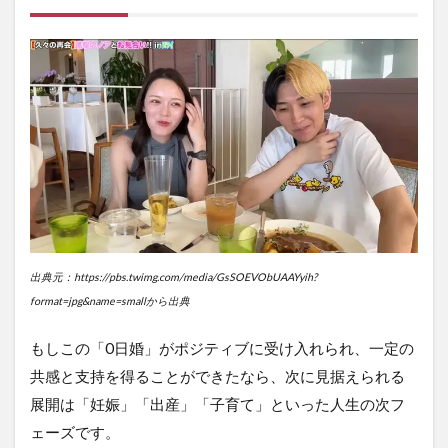
出典元：https://pbs.twimg.com/media/GsSOEVObUAAYyih?
format=jpg&name=smallから出典
もしこの「0日婚」がポジティブに受け入れられ、一定の
共感と支持を得ることができたなら、次に見据えられる
展開は「妊娠」「出産」「子育て」といった人生の次フ
ェーズです。