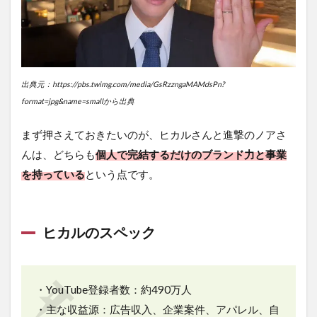
性
2.1
0日婚
の話
題性
出典元：https://pbs.twimg.com/media/GsRzzngaMAMdsPn?
の大
format=jpg&name=smallから出典
きさ
3
まず押さえておきたいのが、ヒカルさんと進撃のノアさ
離婚
んは、どちらも
個人で完結するだけのブランド力と事業
も想
定
を持っている
という点です。
内？
物語
とし
ての
ヒカルのスペック
0日
婚
4
・YouTube登録者数：約490万人
財産
リス
・主な収益源：広告収入、企業案件、アパレル、自
ク