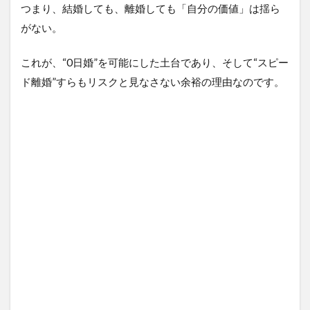
子
つまり、結婚しても、離婚しても「自分の価値」は揺ら
化
がない。
対
策
へ
これが、“0日婚”を可能にした土台であり、そして“スピー
の
ド離婚”すらもリスクと見なさない余裕の理由なのです。
示
唆
6
家
族
の
形
7
ま
と
め