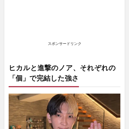
進撃
のノ
アの
スペ
ック
2
0日
スポンサードリンク
婚
の
裏
に
ヒカルと進撃のノア、それぞれの
あ
る
「個」で完結した強さ
戦
略
｜
感
情
よ
り
も
合
理