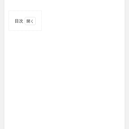
目次
1
ヒカル
と進撃
のノ
ア、そ
れぞれ
の
「個」
で完結
した強
さ
1.1
ヒカ
ルの
スペ
ック
1.2