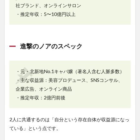
社ブランド、オンラインサロン
は？
年収
・推定年収：5〜10億円以上
モデ
ルか
ら見
る離
婚後
進撃のノアのスペック
の影
響
5
結
・元・北新地No.1キャバ嬢（著名人含む人脈多数）
婚
・主な収益源：美容プロデュース、SNSコンサル、
→
子
企業広告、オンライン商品
育
・推定年収：2億円前後
て
へ
の
戦
2人に共通するのは「自分という存在自体が収益源になっ
略
ている」という点です。
と
少