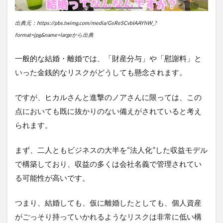
出典元：https://pbs.twimg.com/media/GsReSCvbIAAYhW_?
format=jpg&name=largeから出典
一般的な結婚・離婚では、「財産分与」や「慰謝料」と
いった金銭的なリスクがどうしても懸念されます。
ですが、ヒカルさんと進撃のノアさんに限っては、この
点においても既に抜かりのない備えがされていると考え
られます。
まず、二人ともビジネスの大半を“法人化”した収益モデル
で構築しており、収益の多くは会社名義で管理されてい
る可能性が高いです。
つまり、結婚しても、仮に離婚したとしても、個人資産
がごっそり持っていかれるようなリスクは非常に低い構