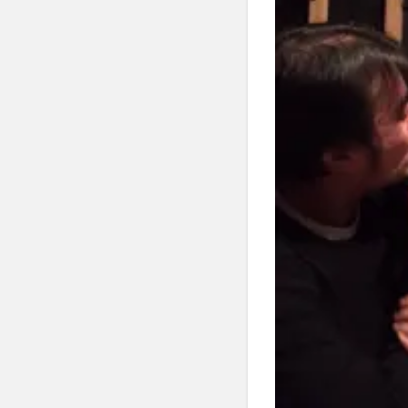
の関
係
は？
4
なぜ
噂が
拡散
され
たの
か？
5
私た
ちに
でき
るこ
と
は？
6
まと