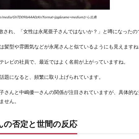
om/media/GhTD09ibAAA0zKn?format=jpg&name=mediumから出典
拡散され、「女性は永尾亜子さんではないか？」と噂になったの
は髪型や雰囲気などが永尾さんと似ているようにも見えますね
テレビの社員で、最近ではよく名前が上がっていますね。
話題になると、頻繁に取り上げられています。
子さんと中嶋優一さんの関係が注目されていますが、具体的な
ません。
んの否定と世間の反応