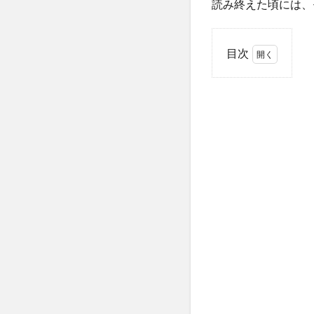
読み終えた頃には、
目次
1
話題
のキ
ス写
真と
は？
1.1
中嶋
優一
氏と
女性
がキ
スを
して
いる
写真