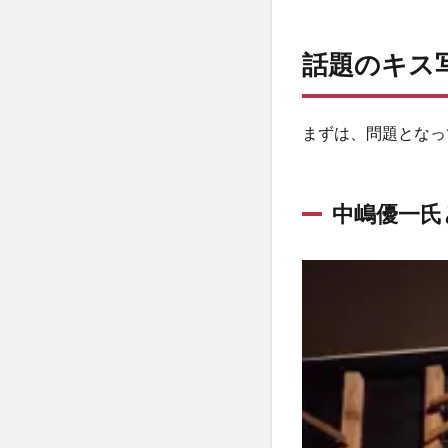
2
永
話題のキス
尾
亜
子
まずは、問題となっ
さ
ん
の
否
中嶋優一氏
定
と
世
間
の
反
応
3
中嶋
優一
氏と