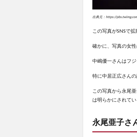
めー
真相
は？
出典元：https://pbs.twimg.c
デマ
に惑
この写真がSNSで
わさ
れな
確かに、写真の女性
いた
めに
中嶋優一さんはフジ
特に中居正広さんの
この写真から永尾亜
は明らかにされてい
永尾亜子さ