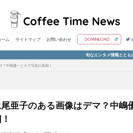
DOWNLOAD
ホーム
サイトマップ
お問い合わせ
旬なエンタメ情報とともに最高の一杯を
マ？中嶋優一とキス写真の真相！
永尾亜子のある画像はデマ？中嶋
相！