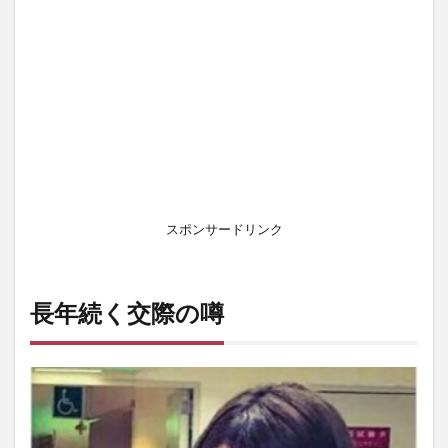
1.2
交際
期間
と生
活ス
タイ
ル
2
「結婚
間
近？」
スポンサードリンク
と囁か
れる二
人の関
係
長年続く交際の噂
2.1
🚨 破
局報
道
も？
でも
関係