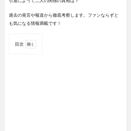
引退によって二人の関係の真相は？
過去の発言や報道から徹底考察します。ファンならずと
も気になる情報満載です！
目次
1
長
年
続
く
交
際
の
噂
1.1
同棲
の事
実