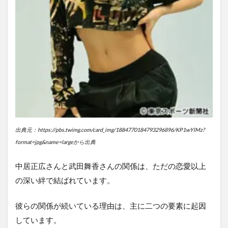
出典元：https://pbs.twimg.com/card_img/1884770184793296896/KP1wYlMz?
format=jpg&name=largeから出典
中居正広さんと武田舞香さんの関係は、ただの恋愛以上
の深い絆で結ばれています。
彼らの関係が続いている理由は、主に二つの要素に起因
しています。