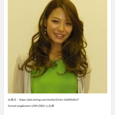
出典元：https://pbs.twimg.com/media/Ginko-Xa0AAAScl?
format=png&name=240×240から出典