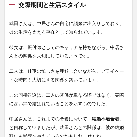
二人
交際期間と生活スタイル
は結
婚す
るの
武田さんは、中居さんの自宅に頻繁に出入りしており、
か？
彼の生活を支える存在として知られています。
5.1
結婚
しな
彼女は、振付師としてのキャリアを持ちながら、中居さ
いか
んとの関係を大切にしているようです。
も？
5.2
二人は、仕事の忙しさを理解し合いながら、プライベー
二人
トな時間も大切にする関係を築いています。
なり
の関
係
この同棲報道は、二人の関係が単なる噂ではなく、実際
6
に深い絆で結ばれていることを示すものでした。
ま
と
中居さんは、これまでの恋愛において「
結婚不適合者
」
め
ー
と自称していましたが、武田さんとの関係は、彼の結婚
今
観にも影響を与えているのかもしれませんね。