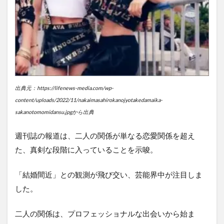
出典元：https://lifenews-media.com/wp-
content/uploads/2022/11/nakaimasahirokanojyotakedamaika-
sakanotomomidansu.jpgから出典
週刊誌の報道は、二人の関係が単なる恋愛関係を超え
た、真剣な段階に入っていることを示唆。
「結婚間近」との観測が飛び交い、芸能界中が注目しま
した。
二人の関係は、プロフェッショナルな出会いから始ま