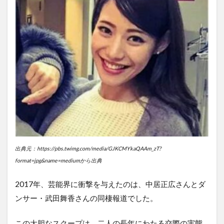
は続
いて
い
る？
3
中
居
正
広
さ
ん
の
結
婚
出典元：https://pbs.twimg.com/media/GJKCMYkaQAAm_zT?
観
format=jpg&name=mediumから出典
4
💖な
2017年、芸能界に衝撃を与えたのは、中居正広さんとダ
ぜ中
居正
ンサー・武田舞香さんの同棲報道でした。
広は
武田
この大胆なスクープは、二人の長年にわたる交際の実態