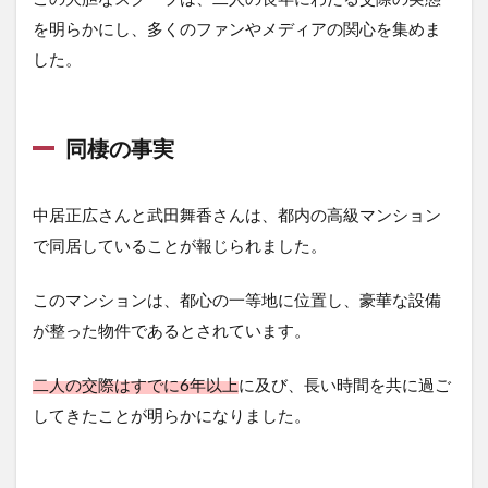
舞香
に惹
を明らかにし、多くのファンやメディアの関心を集めま
かれ
した。
たの
か？
4.1
お互
同棲の事実
いに
干渉
しす
中居正広さんと武田舞香さんは、都内の高級マンション
ぎな
で同居していることが報じられました。
い関
係
このマンションは、都心の一等地に位置し、豪華な設備
4.2
支え
が整った物件であるとされています。
合え
る関
二人の交際はすでに6年以上
に及び、長い時間を共に過ご
係
してきたことが明らかになりました。
5
💭今
後、