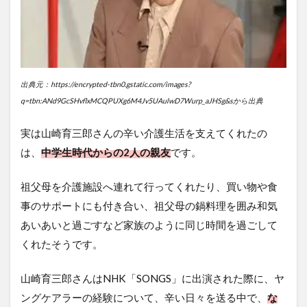
出典元：https://encrypted-tbn0.gstatic.com/images?
q=tbn:ANd9GcSHvflxMCQPUXg6M4Jv5UAulwD7Wurp_aJHSg&sから出典
実は山崎育三郎さんの辛い介護生活を支えてくれたの
は、
中学生時代からの2人の親友
です。
祖父母を介護施設へ連れて行ってくれたり、買い物や食
事のサポートにも付き合い、祖父母の鍋料理を囲み和気
あいあいと過ごすなど家族のように同じ時間を過ごして
くれたそうです。
山崎育三郎さんはNHK「SONGS」に出演された際に、ヤ
ングケアラーの経験について、辛い日々を送る中で、
な