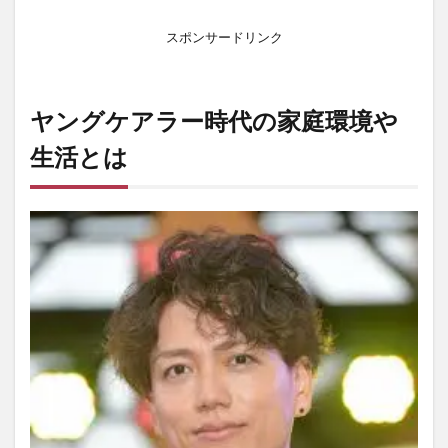
ーと
は
スポンサードリンク
1.2
ヤン
グケ
ヤングケアラー時代の家庭環境や
アラ
ーだ
生活とは
った
のは
いつ
頃
2
両
親
の
離
婚
理
由
3
支