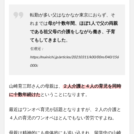
転勤が多い父はなかなか東京におらず、そ
れまでは
母が十数年間、ほぼ1人で父の両親
である祖父母の介護をしながら働き、子育
てもしてきました
。
引用元：
https://mainichi.jp/articles/20210311/k00/00m/040/156
000c
山崎育三郎さんの母親は、
２人介護と４人の育児を同時
に十数年続けた
ということになります。
最近はワンオペ育児が話題となりますが、２人の介護と
４人の育児のワンオペはとんでもない苦労ですよね。
母親は精神的にも肉体的にも追い込まれ、留学中の山崎