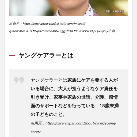
え
て
く
れ
出典元：https://encrypted-tbn0.gstatic.com/images?
た
q=tbn:ANd9GcQlNpo76mfeo48NLeggj-9rRO8SvrWVxEkLpQ&sから出典
親
友
4
ヤングケアラーとは
世
間
の
反
応
ヤングケラーとは
家族にケアを要する人が
いる場合に、大人が担うようなケア責任を
5
ま
引き受け、家事や家族の世話、介護、感情
と
面のサポートなどを行っている、18歳未満
め
の子どものこと
。
引用元：https://carersjapan.com/about-carer/young-
carer/