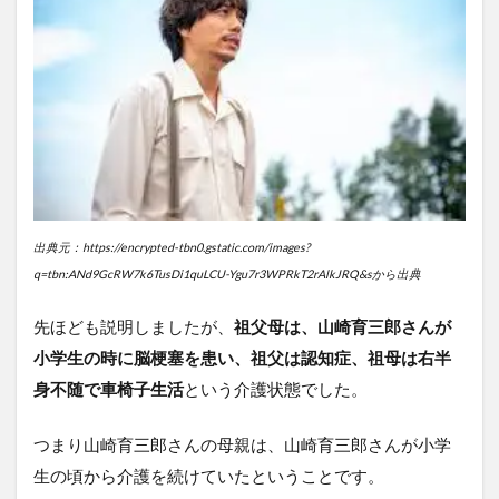
出典元：https://encrypted-tbn0.gstatic.com/images?
q=tbn:ANd9GcRW7k6TusDi1quLCU-Ygu7r3WPRkT2rAlkJRQ&sから出典
先ほども説明しましたが、
祖父母は、山崎育三郎さんが
小学生の時に脳梗塞を患い、祖父は認知症、祖母は右半
身不随で車椅子生活
という介護状態でした。
つまり山崎育三郎さんの母親は、山崎育三郎さんが小学
生の頃から介護を続けていたということです。