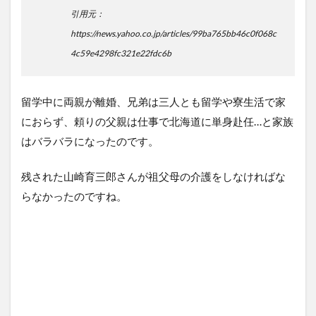
引用元：
https://news.yahoo.co.jp/articles/99ba765bb46c0f068c
4c59e4298fc321e22fdc6b
留学中に両親が離婚、兄弟は三人とも留学や寮生活で家
におらず、頼りの父親は仕事で北海道に単身赴任…と家族
はバラバラになったのです。
残された山崎育三郎さんが祖父母の介護をしなければな
らなかったのですね。