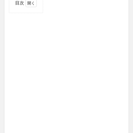
目次
1
吉田
幸裕
さん
と
あ〜
ちゃ
んの
関係
2
吉
田
幸
裕
さ
ん
の
プ
ロ
フ
ィ