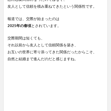
友人として信頼を積み重ねてきたという関係性です。
7
吉田
幸裕
報道では、交際が始まったのは
さん
2025年の春頃
とされています。
はど
んな
人？
交際期間は短くても、
8
それ以前から友人として信頼関係を築き、
ま
お互いの世界に寄り添ってきた関係だったからこそ、
と
自然と結婚まで進んだのだと感じますね。
め