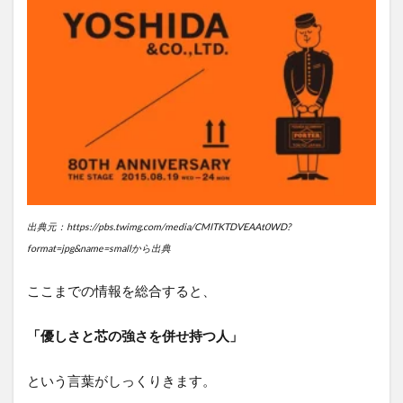
出典元：https://pbs.twimg.com/media/CMITKTDVEAAt0WD?
format=jpg&name=smallから出典
ここまでの情報を総合すると、
「優しさと芯の強さを併せ持つ人」
という言葉がしっくりきます。