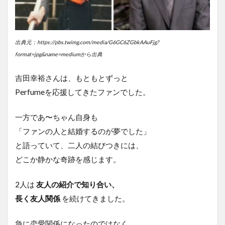
の
経
歴
5
出典元：https://pbs.twimg.com/media/G6GC6ZGbkAAuFjg?
吉
format=jpg&name=mediumから出典
田
幸
吉田幸裕さんは、もともとずっと
裕
さ
Perfumeを応援してきたファンでした。
ん
の
一方であ〜ちゃん自身も
画
像
「ファンの人と結婚するのが夢でした」
6
と語っていて、二人の結びつきには、
夫
どこか静かな奇跡を感じます。
と
し
2人は
友人の紹介で知り合い、
て
の
長く友人関係
を続けてきました。
未
来
像
急に恋愛関係になったのではなく、