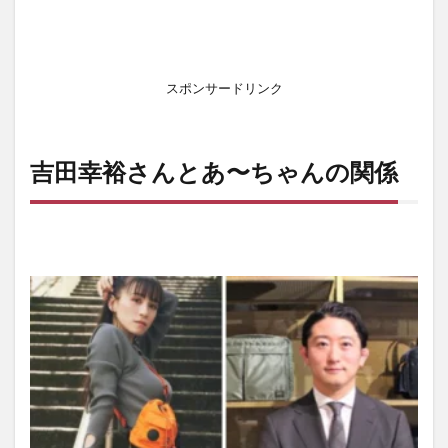
ー
ル
3
吉
スポンサードリンク
田
幸
裕
さ
吉田幸裕さんとあ〜ちゃんの関係
ん
の
高
校
と
大
学
4
吉
田
幸
裕
さ
ん