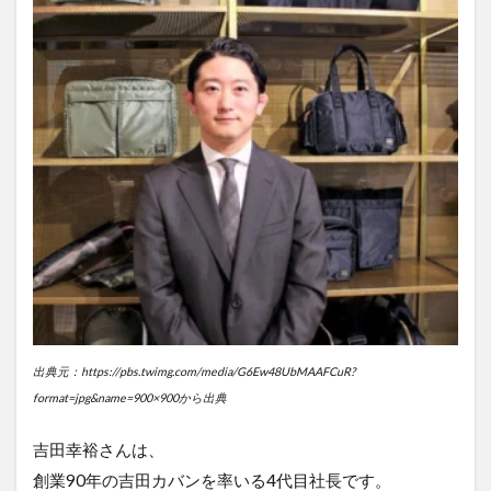
出典元：https://pbs.twimg.com/media/G6Ew48UbMAAFCuR?
format=jpg&name=900×900から出典
吉田幸裕さんは、
創業90年の吉田カバンを率いる4代目社長です。