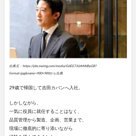
出典元：https://pbs.twimg.com/media/G6EG7JLbMAIByGB?
format=jpg&name=900×900から出典
29歳で帰国して吉田カバンへ入社。
しかしながら、
一気に役員に就任することはなく、
品質管理から製造、企画、営業まで、
現場に徹底的に寄り添いながら