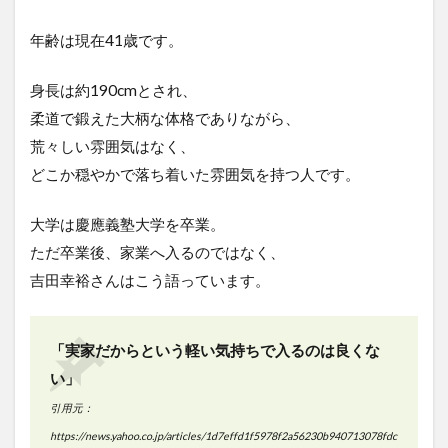
年齢は現在41歳です。
身長は約190cmとされ、
柔道で鍛えた大柄な体格でありながら、
荒々しい雰囲気はなく、
どこか穏やかで落ち着いた雰囲気を持つ人です。
大学は慶應義塾大学を卒業。
ただ卒業後、家業へ入るのではなく、
吉田幸裕さんはこう語っています。
「実家だからという軽い気持ちで入るのは良くな
い」
引用元：
https://news.yahoo.co.jp/articles/1d7effd1f5978f2a56230b940713078fdc