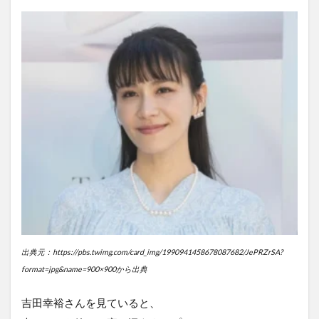
出典元：https://pbs.twimg.com/card_img/1990941458678087682/JePRZrSA?
format=jpg&name=900×900から出典
吉田幸裕さんを見ていると、