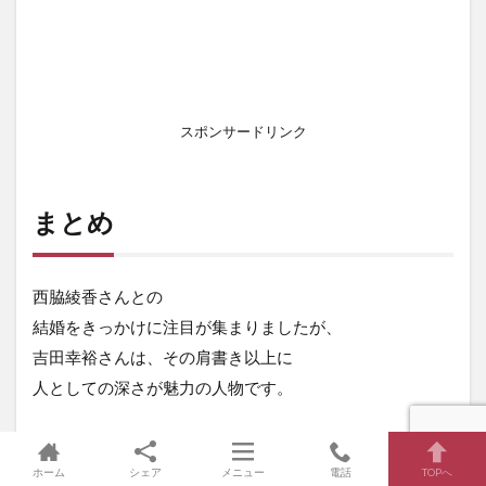
スポンサードリンク
まとめ
西脇綾香さんとの
結婚をきっかけに注目が集まりましたが、
吉田幸裕さんは、その肩書き以上に
人としての深さが魅力の人物です。
家業に甘えず、外の世界で学び、
現場に寄り添い、
ホーム
シェア
メニュー
電話
TOPへ