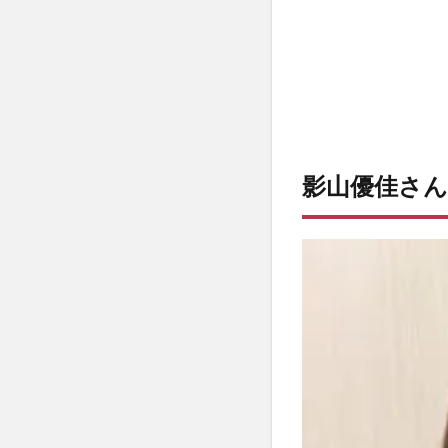
氏
は？
1.2
噂に
なっ
た男
性
は？
影山優佳さ
1.2.1
・1人
目はサ
ッカー
元日本
代表の
内田篤
人さ
ん。
1.2.2
・２人