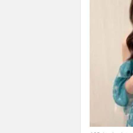
目は元
King &
Prince
の平野
紫耀さ
ん
1.2.3
・３人
目はサ
ッカー
日本代
表の久
保建英
さん。
1.2.4
・４人
目はサ
ッカ
ー・サ
ンフレ