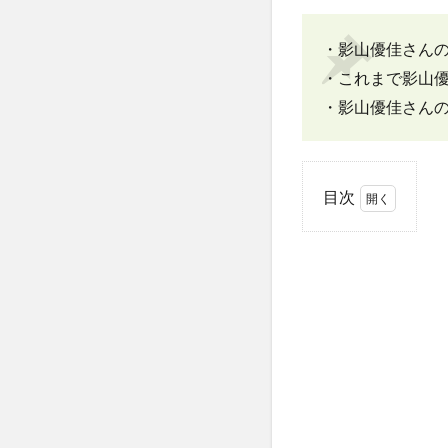
・影山優佳さん
・これまで影山
・影山優佳さん
目次
1
影山
優佳
さん
の彼
氏
は？
1.1
現在
の彼