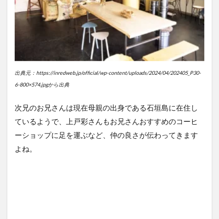
出典元：https://inredweb.jp/official/wp-content/uploads/2024/04/202405_P30-
6-800×574.jpgから出典
次兄のお兄さんは現在母親の出身である石垣島に在住し
ているようで、上戸彩さんもお兄さんおすすめのコーヒ
ーショップに足を運ぶなど、仲の良さが伝わってきます
よね。