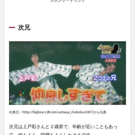
スポンサードリンク
次兄
出典元：https://bigbears28.com/uetoaya_shabekuri007/から出典
次兄は上戸彩さんと２歳差で、年齢が近いこともあっ
て、仲もよく、喧嘩もよくしたそうです。