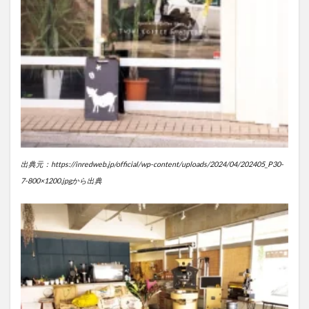
出典元：https://inredweb.jp/official/wp-content/uploads/2024/04/202405_P30-
7-800×1200.jpgから出典