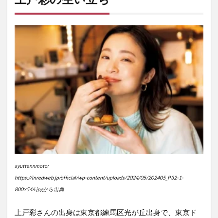
syuttennmoto:
https://inredweb.jp/official/wp-content/uploads/2024/05/202405_P32-1-
800×546.jpgから出典
上戸彩さんの出身は東京都練馬区光が丘出身で、東京ド