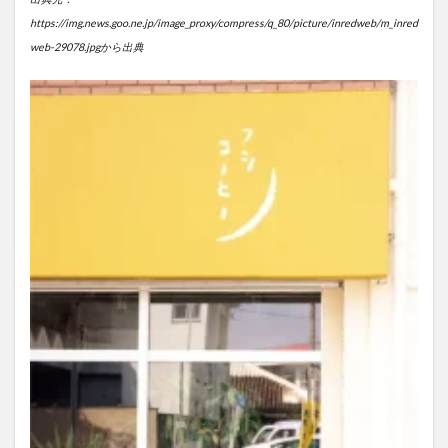
https://img.news.goo.ne.jp/image_proxy/compress/q_80/picture/inredweb/m_inred
web-29078.jpgから出典