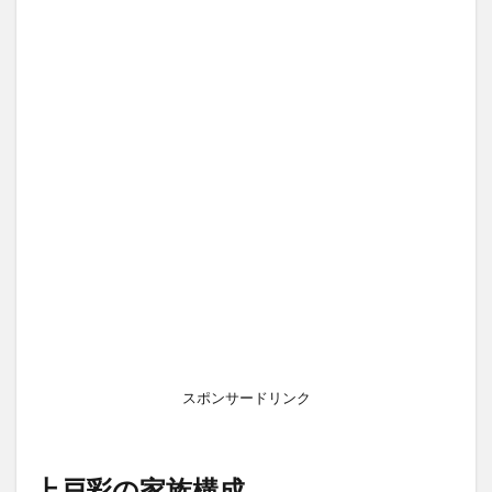
成
1.1
父親
1.2
母親
1.3
長兄
1.4
次兄
2
上
戸
彩
の
スポンサードリンク
生
い
立
ち
上戸彩の家族構成