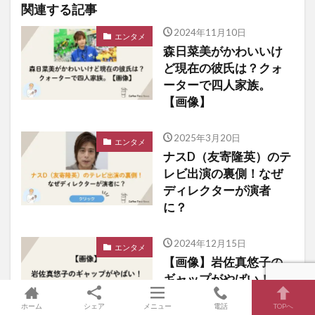
関連する記事
2024年11月10日
エンタメ
森日菜美がかわいいけ
ど現在の彼氏は？クォ
ーターで四人家族。
【画像】
2025年3月20日
エンタメ
ナスD（友寄隆英）のテ
レビ出演の裏側！なぜ
ディレクターが演者
に？
2024年12月15日
エンタメ
【画像】岩佐真悠子の
ギャップがやばい！若
い頃と現在の介護の姿
ホーム
シェア
メニュー
電話
TOPへ