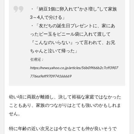
・「納豆1個に卵入れて“かさ増し”して家族
3～4人で分ける」
・「友だちの誕生日プレゼントに、家にあ
ったビー玉をビニール袋に入れて渡して
『こんなのいらない』って言われて、お兄
ちゃんと泣いて帰った」
引用元：
https://news.yahoo.co.jp/articles/56b09f66b2c7cff3907
776ea9eff970974166669
幼い頃に両親が離婚し、決して裕福な家庭ではなかった
こともあり、家族のつながりはとても強いのかもしれま
せん。
特に年齢の近い次兄とは今でもとても仲が良いそうで