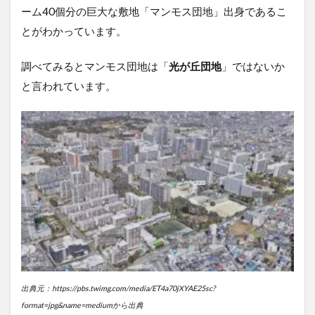
ーム40個分の巨大な敷地「マンモス団地」出身であるこ
とがわかっています。
調べてみるとマンモス団地は「
光が丘団地
」ではないか
と言われています。
出典元：https://pbs.twimg.com/media/ET4a70jXYAE25sc?
format=jpg&name=mediumから出典