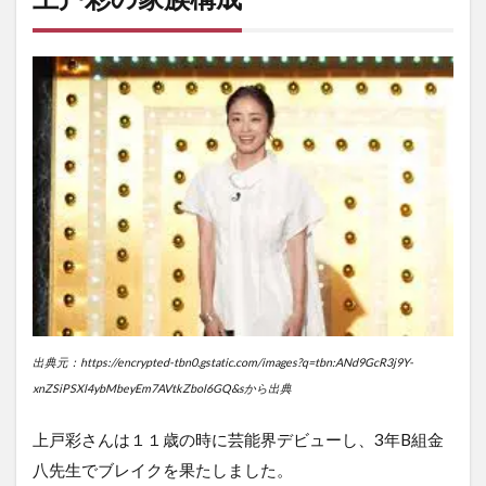
3
ま
と
め
出典元：https://encrypted-tbn0.gstatic.com/images?q=tbn:ANd9GcR3j9Y-
xnZSiPSXl4ybMbeyEm7AVtkZbol6GQ&sから出典
上戸彩さんは１１歳の時に芸能界デビューし、3年B組金
八先生でブレイクを果たしました。