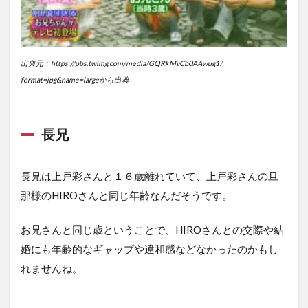
出典元：https://pbs.twimg.com/media/GQRkMvCb0AAwug1?
format=jpg&name=largeから出典
長兄
長兄は上戸彩さんと１６歳離れていて、上戸彩さんの旦
那様のHIROさんと同じ年齢なんだそうです。
お兄さんと同じ歳ということで、HIROさんとの交際や結
婚にも年齢的なギャップや違和感などなかったのかもし
れませんね。