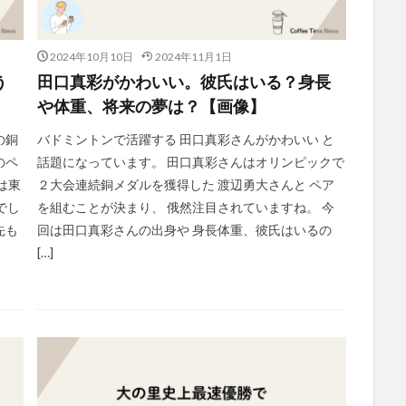
2024年10月10日
2024年11月1日
う
田口真彩がかわいい。彼氏はいる？身長
や体重、将来の夢は？【画像】
の銅
バドミントンで活躍する 田口真彩さんがかわいい と
のペ
話題になっています。 田口真彩さんはオリンピックで
は東
２大会連続銅メダルを獲得した 渡辺勇大さんと ペア
でし
を組むことが決まり、 俄然注目されていますね。 今
先も
回は田口真彩さんの出身や 身長体重、彼氏はいるの
[…]