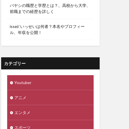
バヤシの職歴と学歴とは？。高校から大学、
前職までの経歴を詳しく
issei/ いっせいは何者？本名やプロフィー
ル、年収を公開！
カテゴリー
Youtuber
アニメ
エンタメ
スポーツ