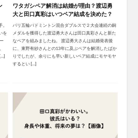
ン
ワタガシペア解消は結婚が理由？渡辺勇
大と田口真彩はいつペア結成を決めた？
手。
パリ五輪バドミントン混合ダブルスで２大会連続の銅
いを
メダルを獲得した渡辺勇大さんは田口真彩さんと新た
ー
なペアを組みましたね。 渡辺勇大さんは結婚発表後
、
に、東野有紗さんとの13年に及ぶペアを解消したばか
…]
りでしたが、余りにも早い新しいペア結成にモヤモヤ
するとい […]