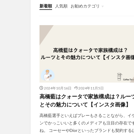
新着順
人気順
お勧めカテゴリ
グローバルメニュー
スポーツ
マネー
2024年10月16日
2024年11月5日
高橋藍はクォータで家族構成は？ルー
とその魅力について【インスタ画像】
高橋藍選手といえばプレーもさることながら、イ
ンでかっこいいと多くのメディアも注目の存在で
ね。 コーセーやDiorといったブランドも契約する