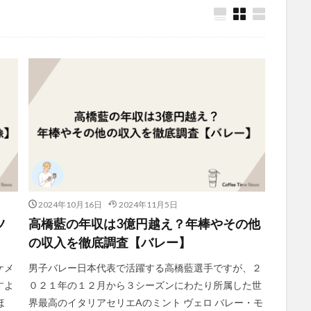
2024年10月16日
2024年11月5日
ツ
高橋藍の年収は3億円越え？年棒やその他
の収入を徹底調査【バレー】
ケメ
男子バレー日本代表で活躍する高橋藍選手ですが、２
すよ
０２１年の１２月から３シーズンにわたり所属した世
ほ
界最高のイタリアセリエAのミント ヴェロ バレー・モ