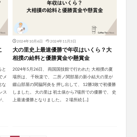
2024年10月6日
2024年11月3日
こ
大の里史上最速優勝で年収はいくら？大
相撲の給料と優勝賞金や懸賞金
ると
2024年5月26日、 両国国技館で行われた 大相撲の夏
でメ
場所は、 千秋楽で、 二所ノ関部屋の新小結大の里が
念な
錣山部屋の関脇阿炎を 押し出して、 12勝3敗で初優勝
ンス
しました。 大の里は 初土俵から7場所での優勝で、 史
が、
上最速優勝となりました。 ２場所続 […]