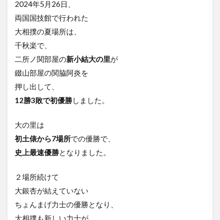
2024年5月
26日
、
両国国技館で行われた
大相撲の夏場所
は、
千秋楽で、
二所ノ関部屋の
新小結
大の里
が
錣山部屋の
関脇
阿炎
を
押し出して、
12勝3敗で初優勝
しました。
大の里は
初土俵から7場所
での優勝で、
史上最速優勝
となりました。
２場所続けて
大銀杏が結えていない
ちょんまげ力士の優勝となり、
大相撲も新しい力士が