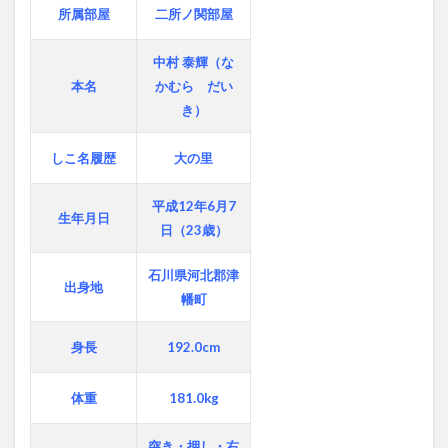
所属部屋
二所ノ関部屋
中村 泰輝（な
本名
かむら だい
き）
しこ名履歴
大の里
平成12年6月7
生年月日
日（23歳）
石川県河北郡津
出身地
幡町
身長
192.0cm
体重
181.0kg
突き・押し・右