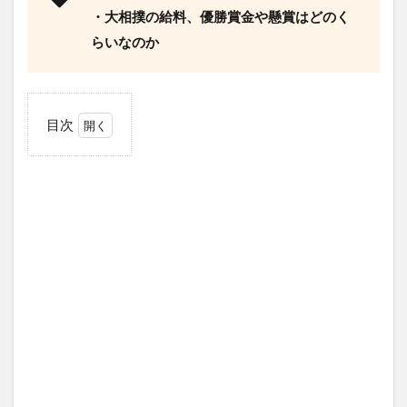
・大相撲の給料、優勝賞金や懸賞はどのく
らいなのか
目次
1
成
績
1.1
大の里
のプロ
フィー
ル
（2024
年5月
27日現
在）
1.2
大の