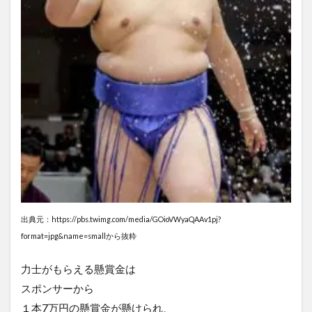
出典元：https://pbs.twimg.com/media/GOioVWyaQAAv1pj?
format=jpg&name=smallから抜粋
力士がもらえる懸賞金は
スポンサーから
１本7万円の懸賞金が懸けられ、