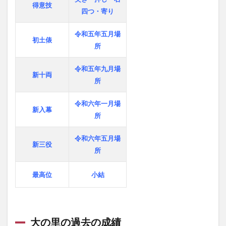
得意技
四つ・寄り
令和五年五月場
初土俵
所
令和五年九月場
新十両
所
令和六年一月場
新入幕
所
令和六年五月場
新三役
所
最高位
小結
大の里の過去の成績