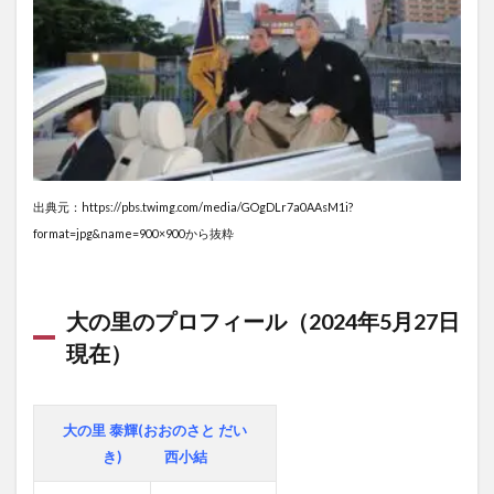
大
相
撲
の
懸
賞
金
5
大の
出典元：https://pbs.twimg.com/media/GOgDLr7a0AAsM1i?
里の
format=jpg&name=900×900から抜粋
年収
は？
6
大の里のプロフィール
（2024年5月27日
ま
現在）
と
め
大の里 泰輝(おおのさと だい
き) 西小結