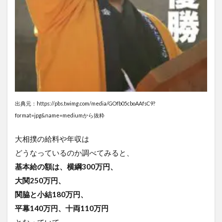
出典元：https://pbs.twimg.com/media/GOfb05cboAAfsC9?
format=jpg&name=mediumから抜粋
大相撲の給料や年収は
どうなっているのか調べてみると、
基本給の額は、横綱300万円、
大関250万円、
関脇と小結180万円、
平幕140万円、十両110万円
となっていて、