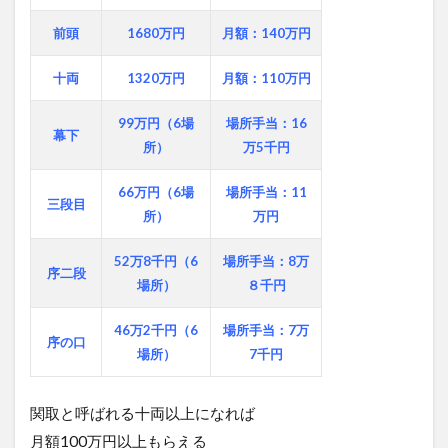
前頭
1680万円
月額：140万円
十両
1320万円
月額：110万円
99万円（6場
場所手当：16
幕下
所）
万5千円
66万円（6場
場所手当：11
三段目
所）
万円
52万8千円（6
場所手当：8万
序二段
場所）
８千円
46万2千円（6
場所手当：7万
序の口
場所）
7千円
関取と呼ばれる十両以上になれば
月額100万円以上もらえる