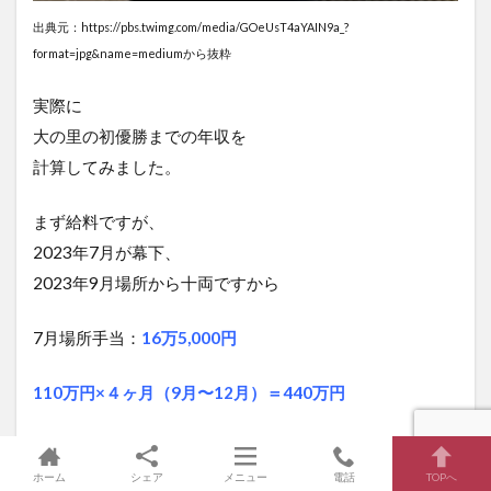
出典元：https://pbs.twimg.com/media/GOeUsT4aYAIN9a_?
format=jpg&name=mediumから抜粋
実際に
大の里の初優勝までの年収を
計算してみました。
まず給料ですが、
2023年7月が幕下、
2023年9月場所から十両ですから
7月場所手当：
16万5,000円
110万円×４ヶ月（9月〜12月）＝
440万円
幕内に昇進して、
ホーム
シェア
メニュー
電話
TOPへ