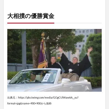
大相撲の優勝賞金
出典元：https://pbs.twimg.com/media/GOgCUlWawAA__yu?
format=jpg&name=900×900から抜粋