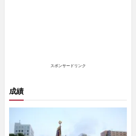
里の
過去
の成
績
2
大
相
撲
の
給
スポンサードリンク
料
3
大
成績
相
撲
の
優
勝
賞
金
4