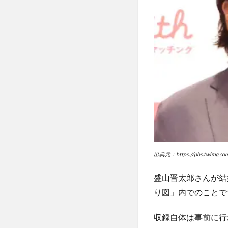
風？
馴れ
初め
エピ
ソー
ドも
4
フ
ァ
ン
や
芸
人
仲
出典元：https://pbs.twimg.co
間
の
盛山晋太郎さんが結
反
応
り図」内でのことで
4.1
収録自体は事前に行
今後