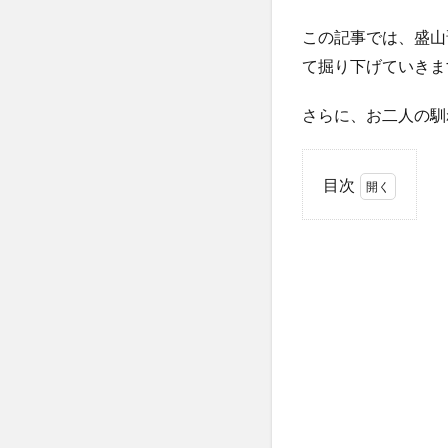
この記事では、盛山
て掘り下げていきま
さらに、お二人の馴
目次
1
盛山
晋太
郎が
結婚
を発
表！
気に
なる
その
詳細