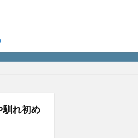
や馴れ初め