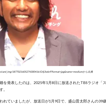
m/card_img/1877021605274300416/G4j3vdo9?format=jpg&name=mediumから出典
婚を発表したのは、2025年1月8日に放送されたTBSラジオ「
す。
われていましたが、放送日が1月9日で、盛山晋太郎さんの39