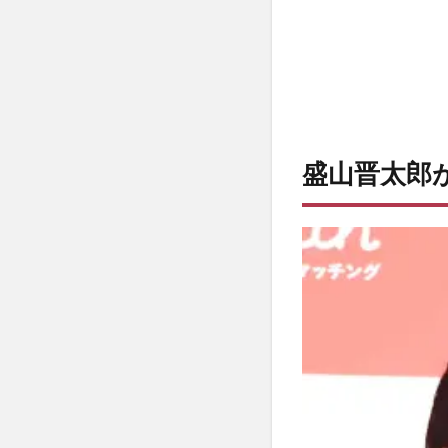
2
奥様
は本
当に
内藤
哲也
似？
気に
盛山晋太郎
なる
発言
の真
相
3
プロ
ポー
ズの
言葉
がプ
ロレ
ス