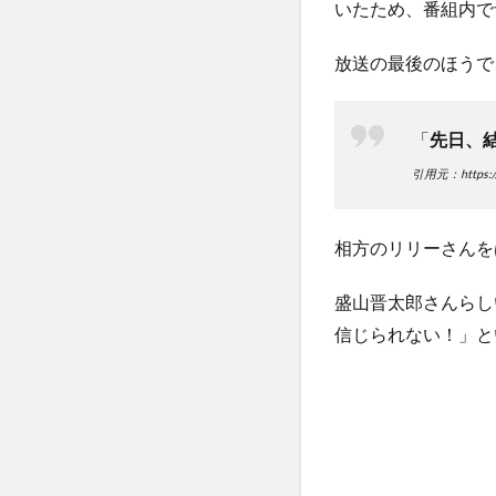
いたため、番組内で
の二
人の
生活
放送の最後のほうで
と盛
山さ
んの
「
先日、
活躍
に期
引用元：https://n
待！
5
相方のリリーさんを
ま
と
盛山晋太郎さんらし
め
信じられない！」と