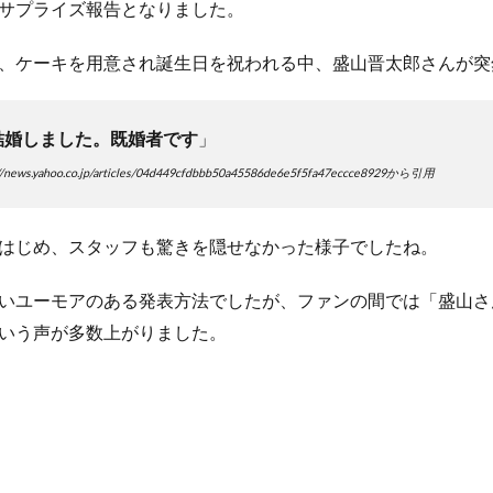
サプライズ報告となりました。
、ケーキを用意され誕生日を祝われる中、盛山晋太郎さんが突
結婚しました。既婚者です
」
ews.yahoo.co.jp/articles/04d449cfdbbb50a45586de6e5f5fa47eccce8929から引用
はじめ、スタッフも驚きを隠せなかった様子でしたね。
いユーモアのある発表方法でしたが、ファンの間では「盛山さ
いう声が多数上がりました。