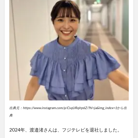
出典元：https://www.instagram.com/p/CsqURqIrp6Z/?hl=ja&img_index=1から出
典
2024年、渡邉渚さんは、フジテレビを退社しました。