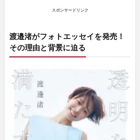
ッセ
イを
スポンサードリンク
出す
の
か？
渡邉渚がフォトエッセイを発売！
2.1
1. 一
その理由と背景に迫る
度す
べて
を失
った
過去
2.2
2. 中
居正
広と
のト
ラブ
ルの
真相
2.3