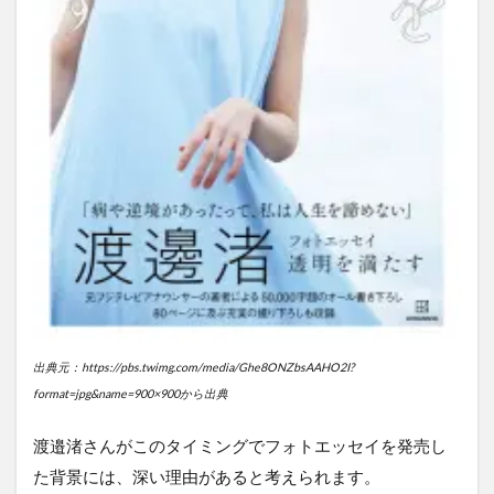
3. 真
実を
明ら
かに
し、
責任
を問
う意
志
3
渡邉
渚が
「す
べて
を失
っ
た」
出典元：https://pbs.twimg.com/media/Ghe8ONZbsAAHO2I?
と語
format=jpg&name=900×900から出典
る壮
絶な
渡邉渚さんがこのタイミングでフォトエッセイを発売し
過去
と
た背景には、深い理由があると考えられます。
は？