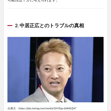
2.
中居正広とのトラブルの真相
出典元：https://pbs.twimg.com/media/GhYEqa-bIAAS2j4?