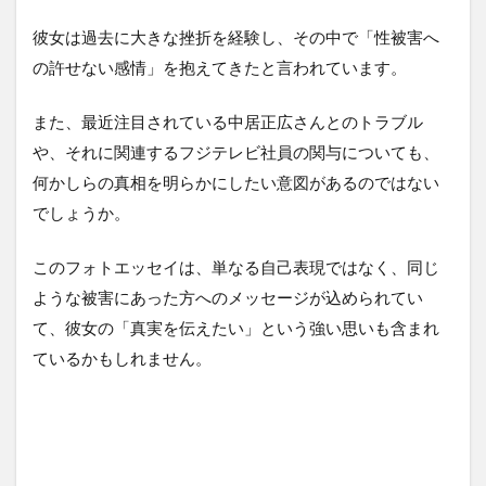
4
彼女は過去に大きな挫折を経験し、その中で「性被害へ
フォ
の許せない感情」を抱えてきたと言われています。
トエ
ッセ
イで
また、最近注目されている中居正広さんとのトラブル
明か
や、それに関連するフジテレビ社員の関与についても、
され
る
何かしらの真相を明らかにしたい意図があるのではない
「中
でしょうか。
居正
広と
のト
このフォトエッセイは、単なる自己表現ではなく、同じ
ラブ
ような被害にあった方へのメッセージが込められてい
ル」
の真
て、彼女の「真実を伝えたい」という強い思いも含まれ
相と
ているかもしれません。
は？
5
【ま
と
め】