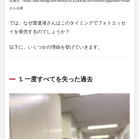
出典元：https://pbs.twimg.com/media/Gh_E2yfacAE3ctv?format=jpg&name=small
から出典
では、なぜ渡邉渚さんはこのタイミングでフォトエッセ
イを発売するのでしょうか？
以下に、いくつかの理由を挙げていきます。
1.
一度すべてを失った過去