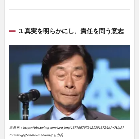
3.
真実を明らかにし、責任を問う意志
出典元：https://pbs.twimg.com/card_img/1879687973421391872/uU-r7UpR?
format=jpg&name=mediumから出典