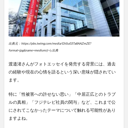
出典元：https://pbs.twimg.com/media/GhSu037a8AAZmZE?
format=jpg&name=mediumから出典
渡邉渚さんがフォトエッセイを発売する背景には、過去
の経験や現在の心情を語るという深い意味が隠されてい
ます。
特に「性被害への許せない思い」「中居正広とのトラブ
ルの真相」「フジテレビ社員の関与」など、これまで公
にされてこなかったテーマについて触れる可能性があり
ますよね。